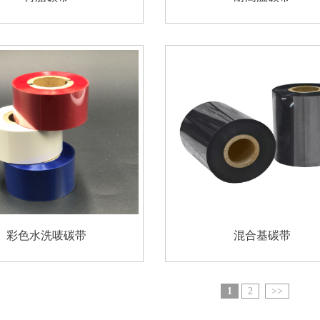
彩色水洗唛碳带
混合基碳带
1
2
>>