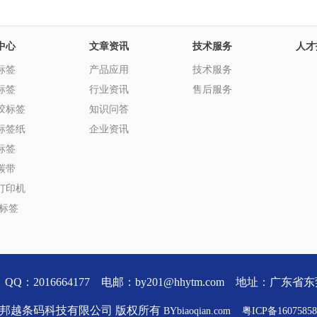
中心
文章资讯
技术服务
人才
标签
产品应用
技术服务
标签
行业资讯
售后服务
胶标签
知识问答
标签纸
企业资讯
标签
碳带
打印机
D标签
同号) QQ：2016664177 电邮：by201@hhytm.com 地址：
 东莞邦越条码科技有限公司 版权所有
BYbiaoqian.com
粤ICP备1607585