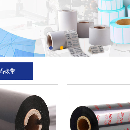
●
●
码碳带