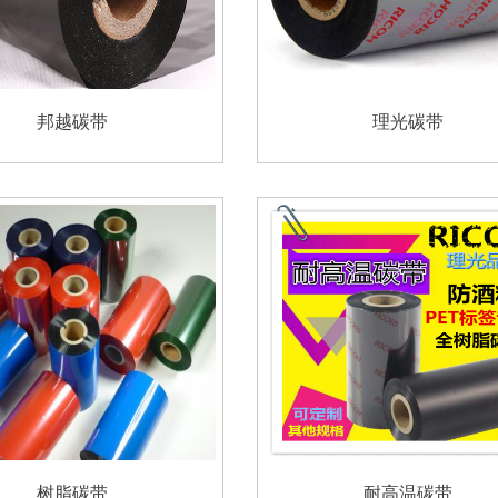
邦越碳带
理光碳带
树脂碳带
耐高温碳带