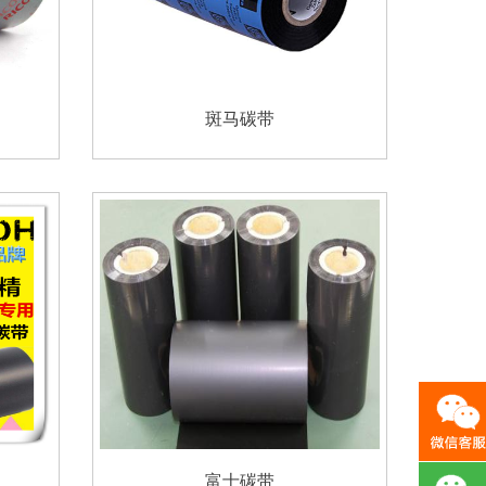
斑马碳带
富士碳带