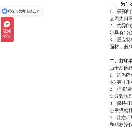
一、
为什
现在有优惠活动么？
1、极强
可以介绍下你们的产品么？
会因为日
2、优异
带具备出
3、适应
面材，必
二、打印
由于易碎
1、适当
4-6 英
2、精准
会导致转
3、保持
必用酒精
4、注意环
和贴标操