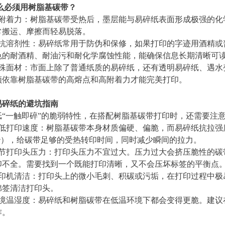
么必须用树脂基碳带？
的附着力：树脂基碳带受热后，墨层能与易碎纸表面形成极强的化
常搬运、摩擦而轻易脱落。
的抗溶剂性：易碎纸常用于防伪和保修，如果打印的字迹用酒精或
色的耐酒精、耐油污和耐化学腐蚀性能，能确保信息长期清晰可
特殊面材：市面上除了普通纸质的易碎纸，还有透明易碎纸、遇水
须依靠树脂基碳带的高熔点和高附着力才能完美打印。
易碎纸的避坑指南
纸“一触即碎”的脆弱特性，在搭配树脂基碳带打印时，还需要注
降低打印速度：树脂基碳带本身材质偏硬、偏脆，而易碎纸抗拉强
寸/秒），给碳带足够的受热转印时间，同时减少瞬间的拉力。
调节打印头压力：打印头压力不宜过大。压力过大会挤压脆性的碳
印不全。需要找到一个既能打印清晰，又不会压坏标签的平衡点
打印机清洁：打印头上的微小毛刺、积碳或污垢，在打印过程中极
棉签清洁打印头。
境温湿度：易碎纸和树脂碳带在低温环境下都会变得更脆。建议在
作。